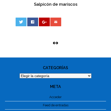
Salpicón de mariscos
0
PHOTO
NAVIGATION
CATEGORÍAS
Categorías
META
Acceder
Feed de entradas