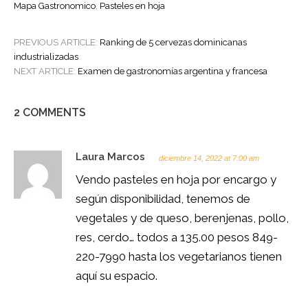
Mapa Gastronomico
,
Pasteles en hoja
POST
PREVIOUS ARTICLE:
Ranking de 5 cervezas dominicanas
NAVIGATION
industrializadas
NEXT ARTICLE:
Examen de gastronomías argentina y francesa
2 COMMENTS
Laura Marcos
diciembre 14, 2022 at 7:00 am
Vendo pasteles en hoja por encargo y
según disponibilidad, tenemos de
vegetales y de queso, berenjenas, pollo,
res, cerdo… todos a 135.00 pesos 849-
220-7990 hasta los vegetarianos tienen
aquí su espacio.