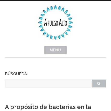
Skip
to
content
MENU
BÚSQUEDA
A propósito de bacterias en la