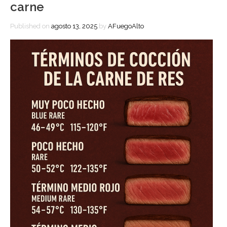
carne
Published on
agosto 13, 2025
by
AFuegoAlto