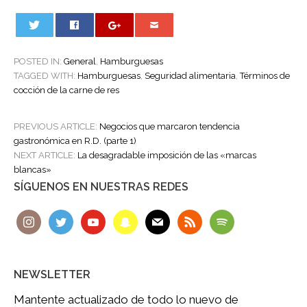
0
POSTED IN:
General
,
Hamburguesas
TAGGED WITH:
Hamburguesas
,
Seguridad alimentaria
,
Términos de
cocción de la carne de res
POST
PREVIOUS ARTICLE:
Negocios que marcaron tendencia
NAVIGATION
gastronómica en R.D. (parte 1)
NEXT ARTICLE:
La desagradable imposición de las «marcas
blancas»
SÍGUENOS EN NUESTRAS REDES
NEWSLETTER
Mantente actualizado de todo lo nuevo de