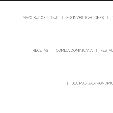
Skip
to
content
MAYO BURGER TOUR
MIS INVESTIGACIONES
RECETAS
COMIDA DOMINICANA
RESTA
DÉCIMAS GASTRONÓMI