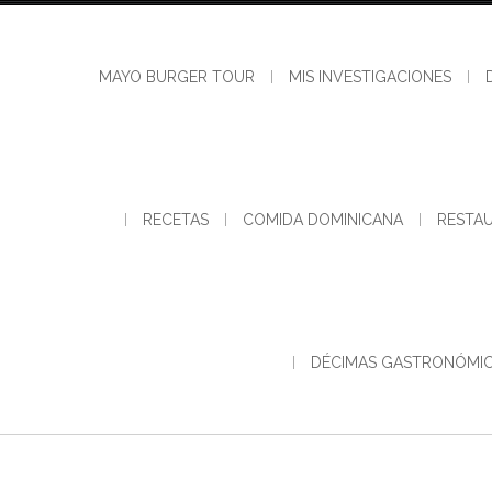
Skip
to
content
MAYO BURGER TOUR
MIS INVESTIGACIONES
RECETAS
COMIDA DOMINICANA
RESTA
DÉCIMAS GASTRONÓMI