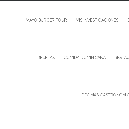
Skip
to
content
MAYO BURGER TOUR
MIS INVESTIGACIONES
RECETAS
COMIDA DOMINICANA
RESTA
DÉCIMAS GASTRONÓMI