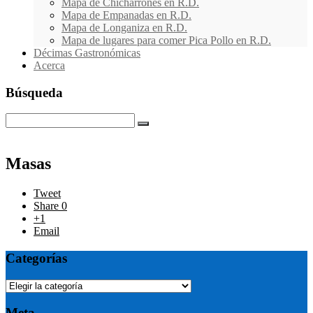
Mapa de Chicharrones en R.D.
Mapa de Empanadas en R.D.
Mapa de Longaniza en R.D.
Mapa de lugares para comer Pica Pollo en R.D.
Décimas Gastronómicas
Acerca
Búsqueda
Masas
Tweet
Share
0
+1
Email
Photo
Categorías
Navigation
Categorías
Meta