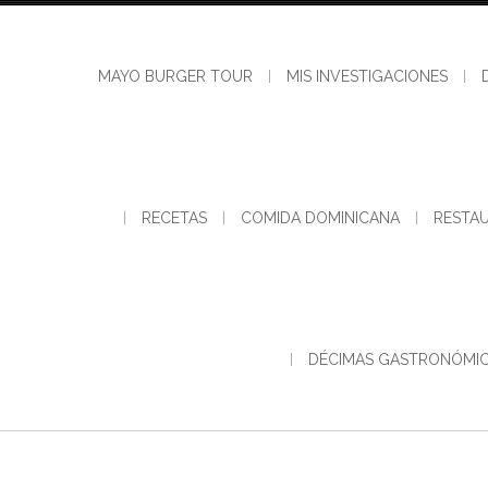
Skip
to
content
MAYO BURGER TOUR
MIS INVESTIGACIONES
RECETAS
COMIDA DOMINICANA
RESTA
DÉCIMAS GASTRONÓMI