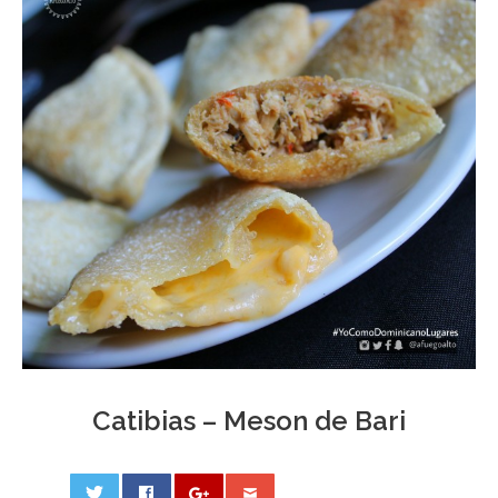
Catibias – Meson de Bari