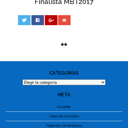
Finalista MBT2017
0
PHOTO
NAVIGATION
CATEGORÍAS
Categorías
META
Acceder
Feed de entradas
Feed de comentarios