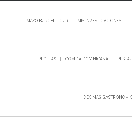
Skip
to
content
MAYO BURGER TOUR
MIS INVESTIGACIONES
RECETAS
COMIDA DOMINICANA
RESTA
DÉCIMAS GASTRONÓMI