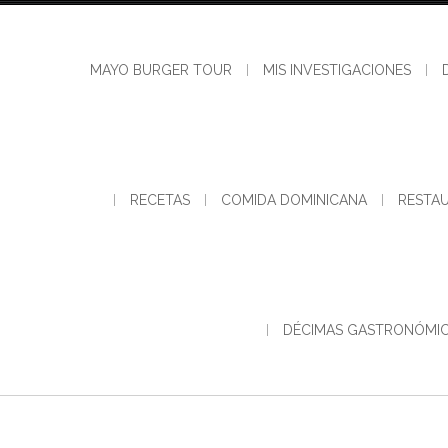
Skip
to
content
MAYO BURGER TOUR
MIS INVESTIGACIONES
RECETAS
COMIDA DOMINICANA
RESTA
DÉCIMAS GASTRONÓMI