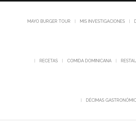
Skip
to
content
MAYO BURGER TOUR
MIS INVESTIGACIONES
RECETAS
COMIDA DOMINICANA
RESTA
DÉCIMAS GASTRONÓMI