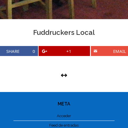
Fuddruckers Local
SHARE
0
+1
EMAIL
META
Acceder
Feed de entradas