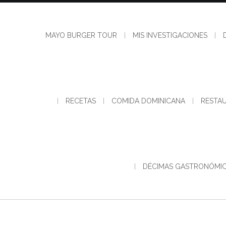
Skip
to
content
MAYO BURGER TOUR
MIS INVESTIGACIONES
RECETAS
COMIDA DOMINICANA
RESTA
DÉCIMAS GASTRONÓMI