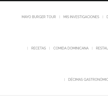
Skip
to
content
MAYO BURGER TOUR
MIS INVESTIGACIONES
RECETAS
COMIDA DOMINICANA
RESTA
DÉCIMAS GASTRONÓMI