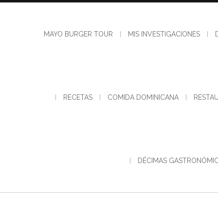
Skip
to
content
MAYO BURGER TOUR
MIS INVESTIGACIONES
RECETAS
COMIDA DOMINICANA
RESTA
DÉCIMAS GASTRONÓMI