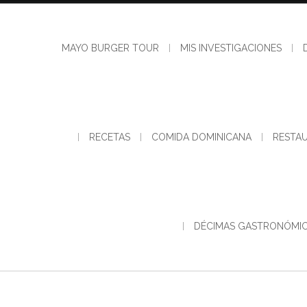
Skip
to
content
MAYO BURGER TOUR
MIS INVESTIGACIONES
RECETAS
COMIDA DOMINICANA
RESTA
DÉCIMAS GASTRONÓMI