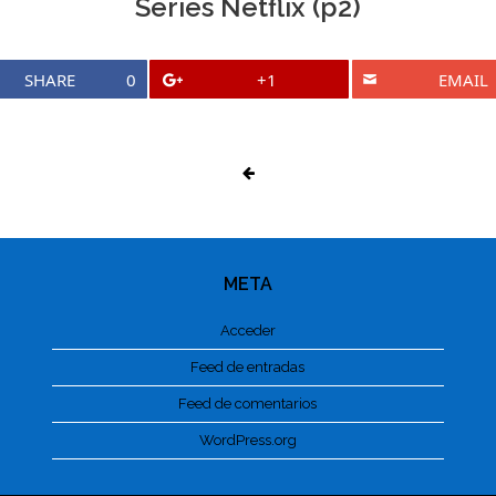
Series Netflix (p2)
SHARE
0
+1
EMAIL
META
Acceder
Feed de entradas
Feed de comentarios
WordPress.org