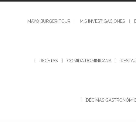
Skip
to
content
MAYO BURGER TOUR
MIS INVESTIGACIONES
RECETAS
COMIDA DOMINICANA
RESTA
DÉCIMAS GASTRONÓMI