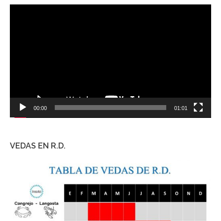
Reproductor
de
vídeo
00:00
01:01
VEDAS EN R.D.