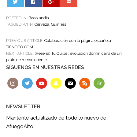
0
POSTED IN:
Bacolandia
TAGGED WITH:
Cerveza
,
Guinnes
POST
PREVIOUS ARTICLE:
Colaboración con la página española
NAVIGATION
TIENDEO.COM
NEXT ARTICLE:
(Reseña) Tu Quipe : evolución dominicana de un
plato de medio oriente
SÍGUENOS EN NUESTRAS REDES
NEWSLETTER
Mantente actualizado de todo lo nuevo de
AfuegoAlto