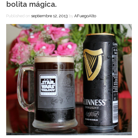
bolita mágica.
Published on
septiembre 12, 2013
by
AFuegoAlto