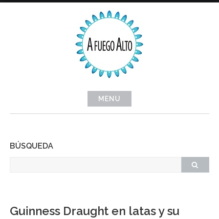
Skip
to
content
MENU
BÚSQUEDA
Guinness Draught en latas y su