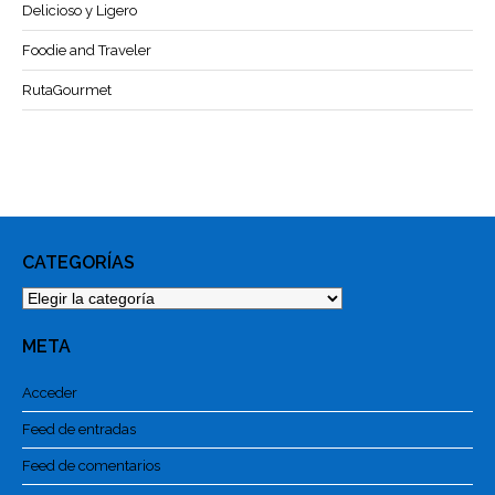
Delicioso y Ligero
Foodie and Traveler
RutaGourmet
CATEGORÍAS
Categorías
META
Acceder
Feed de entradas
Feed de comentarios