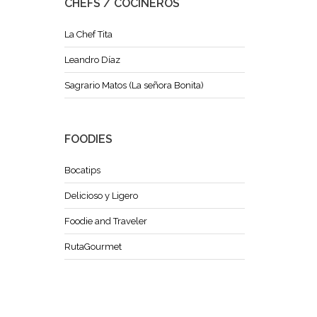
CHEFS / COCINEROS
La Chef Tita
Leandro Díaz
Sagrario Matos (La señora Bonita)
FOODIES
Bocatips
Delicioso y Ligero
Foodie and Traveler
RutaGourmet