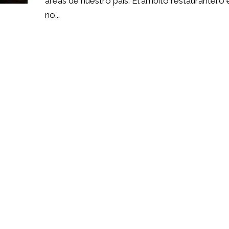
áreas de nuestro país. El ámbito restaurantero 
no...