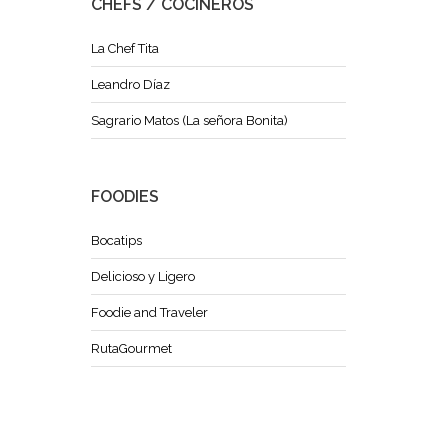
CHEFS / COCINEROS
La Chef Tita
Leandro Díaz
Sagrario Matos (La señora Bonita)
FOODIES
Bocatips
Delicioso y Ligero
Foodie and Traveler
RutaGourmet