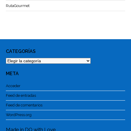
RutaGourmet
CATEGORÍAS
Categorías
META
Acceder
Feed de entradas
Feed de comentarios
WordPress.org
Made in DO with Love