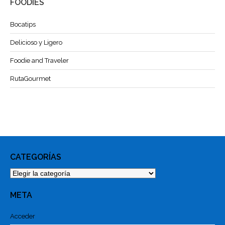
FOODIES
Bocatips
Delicioso y Ligero
Foodie and Traveler
RutaGourmet
CATEGORÍAS
Categorías
META
Acceder