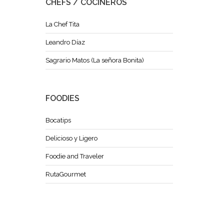
CHEFS / COCINEROS
La Chef Tita
Leandro Díaz
Sagrario Matos (La señora Bonita)
FOODIES
Bocatips
Delicioso y Ligero
Foodie and Traveler
RutaGourmet