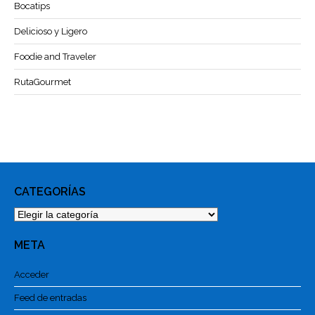
Bocatips
Delicioso y Ligero
Foodie and Traveler
RutaGourmet
CATEGORÍAS
Categorías
META
Acceder
Feed de entradas