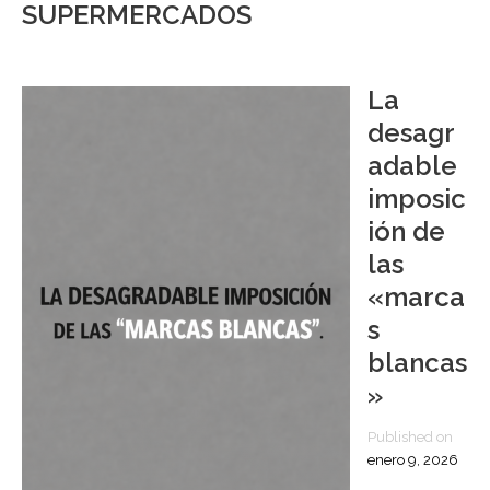
SUPERMERCADOS
La
desagr
adable
imposic
ión de
las
«marca
s
blancas
»
Published on
enero 9, 2026