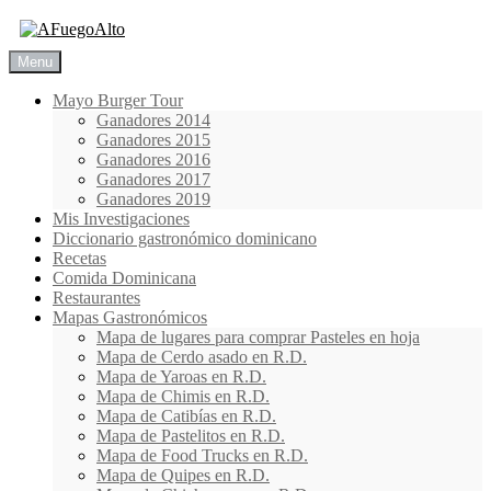
Skip
to
content
Menu
Mayo Burger Tour
Ganadores 2014
Ganadores 2015
Ganadores 2016
Ganadores 2017
Ganadores 2019
Mis Investigaciones
Diccionario gastronómico dominicano
Recetas
Comida Dominicana
Restaurantes
Mapas Gastronómicos
Mapa de lugares para comprar Pasteles en hoja
Mapa de Cerdo asado en R.D.
Mapa de Yaroas en R.D.
Mapa de Chimis en R.D.
Mapa de Catibías en R.D.
Mapa de Pastelitos en R.D.
Mapa de Food Trucks en R.D.
Mapa de Quipes en R.D.