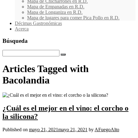
Mapa de Chicharrones en R.D.
Mapa de Empanadas en R.D.
Mapa de Longaniza en R.D.
Mapa de lugares para comer Pica Pollo en R.D.
Décimas Gastronómicas
Acerca
Búsqueda
Articles Tagged with
Bacolandia
¿Cuál es el mejor en el vino: el corcho o
la silicona?
Published on
mayo 21, 2021
mayo 21, 2021
by
AFuegoAlto