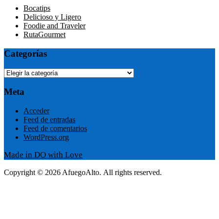
Bocatips
Delicioso y Ligero
Foodie and Traveler
RutaGourmet
Categorías
Categorías
Meta
Acceder
Feed de entradas
Feed de comentarios
WordPress.org
Made in DO with Love
Copyright © 2026 AfuegoAlto. All rights reserved.