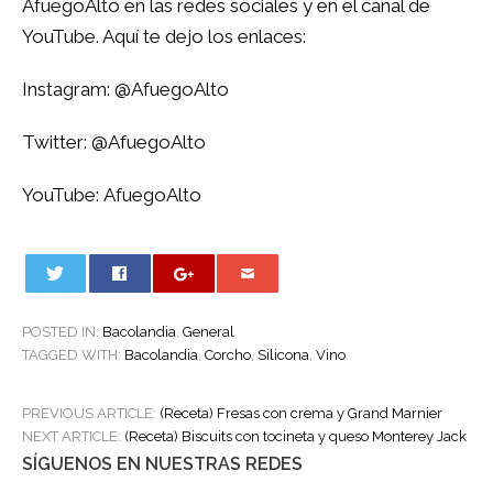
AfuegoAlto en las redes sociales y en el canal de
YouTube. Aquí te dejo los enlaces:
Instagram:
@AfuegoAlto
Twitter:
@AfuegoAlto
YouTube:
AfuegoAlto
0
POSTED IN:
Bacolandia
,
General
TAGGED WITH:
Bacolandia
,
Corcho
,
Silicona
,
Vino
POST
PREVIOUS ARTICLE:
(Receta) Fresas con crema y Grand Marnier
NAVIGATION
NEXT ARTICLE:
(Receta) Biscuits con tocineta y queso Monterey Jack
SÍGUENOS EN NUESTRAS REDES