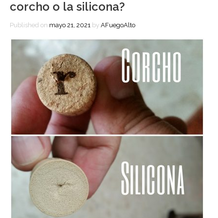
corcho o la silicona?
Published on
mayo 21, 2021
by
AFuegoAlto