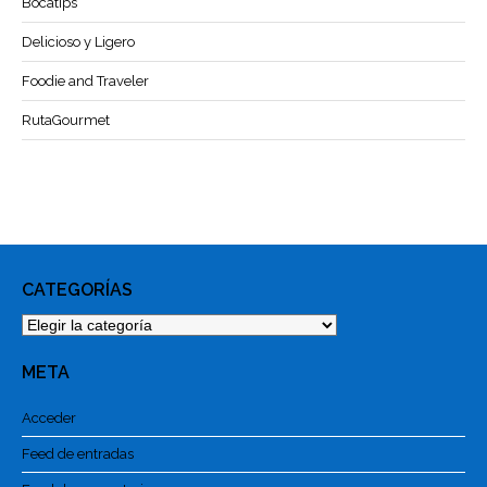
Bocatips
Delicioso y Ligero
Foodie and Traveler
RutaGourmet
CATEGORÍAS
Categorías
META
Acceder
Feed de entradas