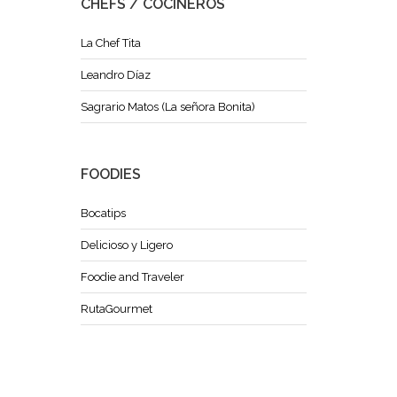
CHEFS / COCINEROS
La Chef Tita
Leandro Díaz
Sagrario Matos (La señora Bonita)
FOODIES
Bocatips
Delicioso y Ligero
Foodie and Traveler
RutaGourmet