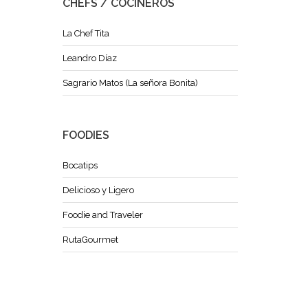
CHEFS / COCINEROS
La Chef Tita
Leandro Díaz
Sagrario Matos (La señora Bonita)
FOODIES
Bocatips
Delicioso y Ligero
Foodie and Traveler
RutaGourmet