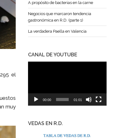
A propósito de bacterias en la carne
Negocios que marcaron tendencia
gastronómica en R.D. (parte 1)
La verdadera Paella en Valencia
CANAL DE YOUTUBE
Reproductor
de
295 el
vídeo
uestos
00:00
01:01
van muy
VEDAS EN R.D.