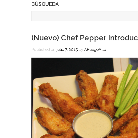
BÚSQUEDA
(Nuevo) Chef Pepper introdu
Published on
julio 7, 2015
by
AFuegoAlto