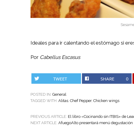
Sesame
Ideales para ir calentando el estómago si e
Por
Cabellus Escasus
TWEET
SHARE
0
POSTED IN:
General
TAGGED WITH:
Alitas
,
Chef Pepper
,
Chicken wings
POST
PREVIOUS ARTICLE:
El libro «Cocinando sin ITBIS» de 
NAVIGATION
NEXT ARTICLE:
AfuegoAlto presentará menú degustación 