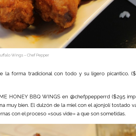
uffalo Wings – Chef Pepper
 forma tradicional con todo y su ligero picantico. ($
SESAME HONEY BBQ WINGS en
@chefppepperrd
($295 imp
a muy bien. El dulzón de la miel con el ajonjolí tostado 
ernas con el proceso «sous vide» a que son sometidas.