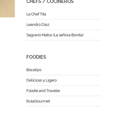
CHEFS / COCINEROS
La Chef Tita
Leandro Díaz
Sagrario Matos (La señora Bonita)
FOODIES
Bocatips
Delicioso y Ligero
Foodie and Traveler
RutaGourmet