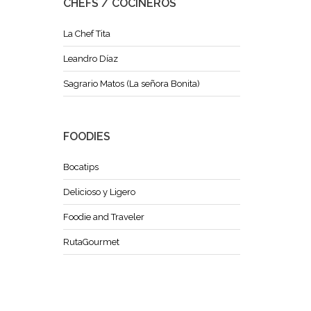
CHEFS / COCINEROS
La Chef Tita
Leandro Díaz
Sagrario Matos (La señora Bonita)
FOODIES
Bocatips
Delicioso y Ligero
Foodie and Traveler
RutaGourmet