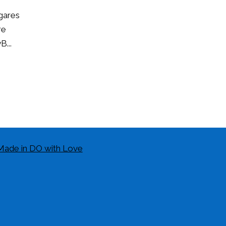
ugares
re
...
Made in DO with Love