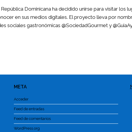
epública Dominicana ha decidido unirse para visitar los l
onocer en sus medios digitales. El proyecto lleva por nomb
redes sociales gastronómicas @SociedadGourmet y @GuiaAyB
META
Acceder
Feed de entradas
Feed de comentarios
WordPress.org