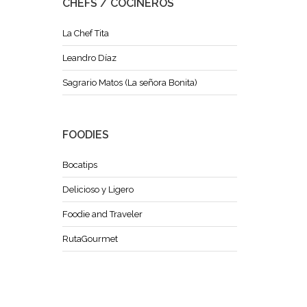
CHEFS / COCINEROS
La Chef Tita
Leandro Díaz
Sagrario Matos (La señora Bonita)
FOODIES
Bocatips
Delicioso y Ligero
Foodie and Traveler
RutaGourmet