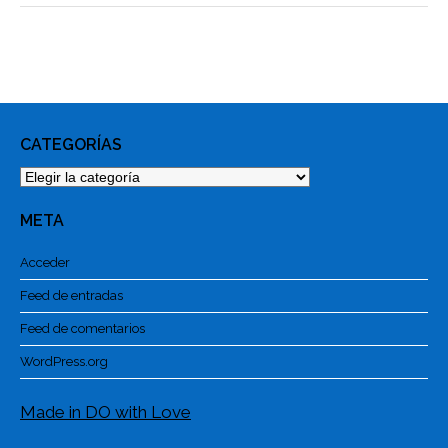
CATEGORÍAS
Categorías
META
Acceder
Feed de entradas
Feed de comentarios
WordPress.org
Made in DO with Love