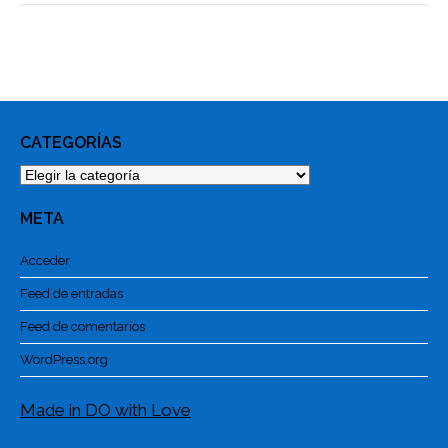
CATEGORÍAS
Categorías
META
Acceder
Feed de entradas
Feed de comentarios
WordPress.org
Made in DO with Love