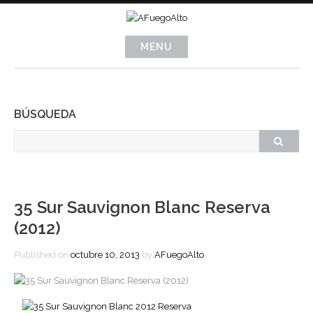
Skip
to
content
MENU
BÚSQUEDA
35 Sur Sauvignon Blanc Reserva
(2012)
Published on
octubre 10, 2013
by
AFuegoAlto