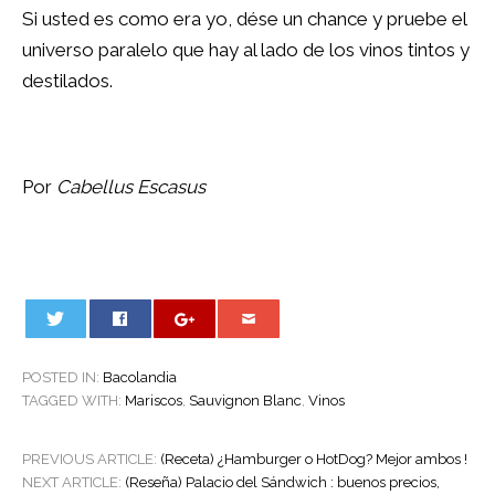
Si usted es como era yo, dése un chance y pruebe el
universo paralelo que hay al lado de los vinos tintos y
destilados.
Por
Cabellus Escasus
0
POSTED IN:
Bacolandia
TAGGED WITH:
Mariscos
,
Sauvignon Blanc
,
Vinos
POST
PREVIOUS ARTICLE:
(Receta) ¿Hamburger o HotDog? Mejor ambos !
NAVIGATION
NEXT ARTICLE:
(Reseña) Palacio del Sándwich : buenos precios,