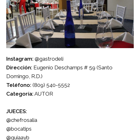
Instagram:
@gastrodeli
Dirección:
Eugenio Deschamps # 59 (Santo
Domingo, R.D.)
Teléfono:
(809) 540-5552
Categoría:
AUTOR
JUECES:
@chefrosalia
@bocatips
@guiaayb