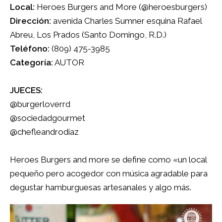
Local:
Heroes Burgers and More (
@heroesburgers
)
Dirección:
avenida Charles Sumner esquina Rafael
Abreu, Los Prados (Santo Domingo, R.D.)
Teléfono:
(809) 475-3985
Categoría:
AUTOR
JUECES:
@burgerloverrd
@sociedadgourmet
@chefleandrodiaz
Heroes Burgers and more se define como «un local
pequeño pero acogedor con música agradable para
degustar hamburguesas artesanales y algo más.