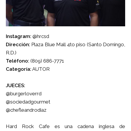
Instagram:
@hrcsd
Dirección:
Plaza Blue Mall 4to piso (Santo Domingo,
R.D.)
Teléfono:
(809) 686-7771
Categoría:
AUTOR
JUECES:
@burgerloverrd
@sociedadgourmet
@chefleandrodiaz
Hard Rock Cafe es una cadena inglesa de