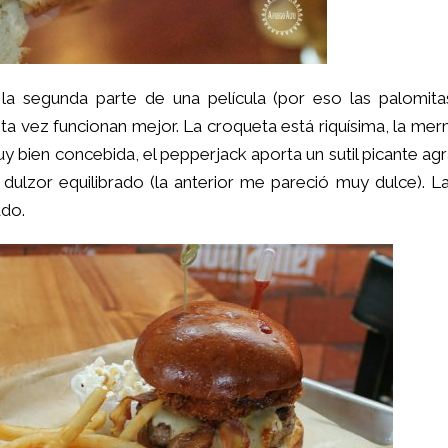
a segunda parte de una película (por eso las palomita
a vez funcionan mejor. La croqueta está riquísima, la me
y bien concebida, el pepperjack aporta un sutil picante ag
n dulzor equilibrado (la anterior me pareció muy dulce). L
ado.