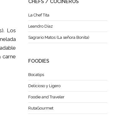
CHEFS / COCINEROS
La Chef Tita
Leandro Díaz
s). Los
Sagrario Matos (La señora Bonita)
rmelada
radable
a carne
FOODIES
Bocatips
Delicioso y Ligero
Foodie and Traveler
RutaGourmet