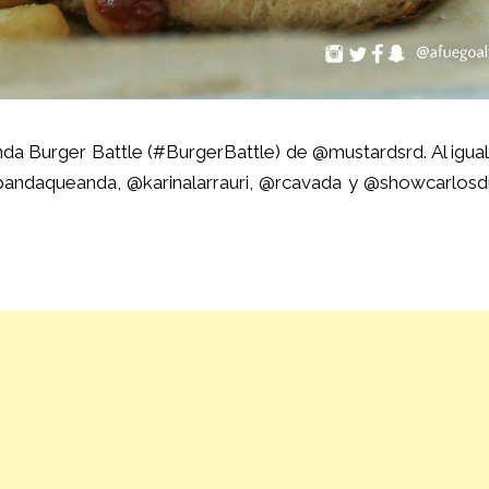
nda Burger Battle (#BurgerBattle) de
@mustardsrd
. Al igua
pandaqueanda,
@karinalarrauri
,
@rcavada
y
@showcarlosd