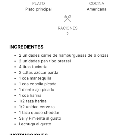
PLATO
COCINA
Plato principal
Americana
RACIONES
2
INGREDIENTES
2
unidades
carne de hamburguesas de 6 onzas
2
unidades
pan tipo pretzel
4
tiras
tocineta
2
cdtas
azúcar parda
1
cda
mantequilla
1
cda
cebolla picada
1
diente
ajo picado
1
cda
harina
1/2
taza
harina
1/2
unidad
cerveza
1
taza
queso cheddar
Sal y Pimienta al gusto
Lechuga al gusto