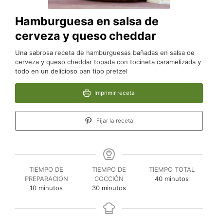
Hamburguesa en salsa de
cerveza y queso cheddar
Una sabrosa receta de hamburguesas bañadas en salsa de
cerveza y queso cheddar topada con tocineta caramelizada y
todo en un delicioso pan tipo pretzel
Imprimir receta
Fijar la receta
TIEMPO DE
TIEMPO DE
TIEMPO TOTAL
minutos
PREPARACIÓN
COCCIÓN
40
minutos
minutos
minutos
10
minutos
30
minutos