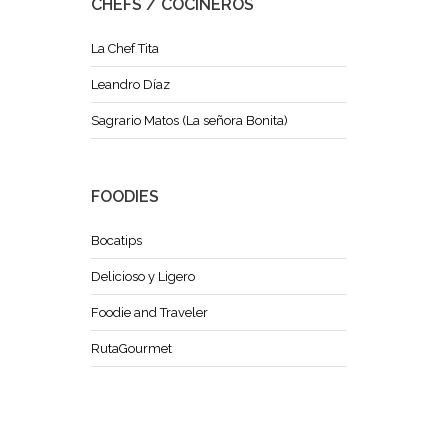
CHEFS / COCINEROS
La Chef Tita
Leandro Díaz
Sagrario Matos (La señora Bonita)
FOODIES
Bocatips
Delicioso y Ligero
Foodie and Traveler
RutaGourmet