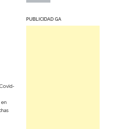
PUBLICIDAD GA
 Covid-
 en
chas