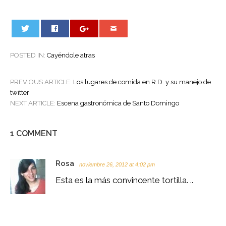
0
POSTED IN:
Cayéndole atras
POST
PREVIOUS ARTICLE:
Los lugares de comida en R.D. y su manejo de
NAVIGATION
twitter
NEXT ARTICLE:
Escena gastronómica de Santo Domingo
1 COMMENT
Rosa
noviembre 26, 2012 at 4:02 pm
Esta es la más convincente tortilla. ..