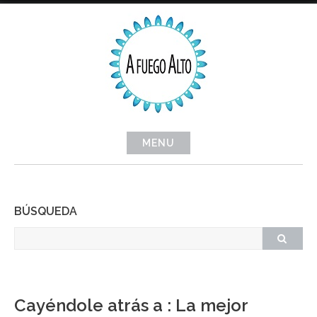
Skip
to
content
MENU
BÚSQUEDA
Cayéndole atrás a : La mejor