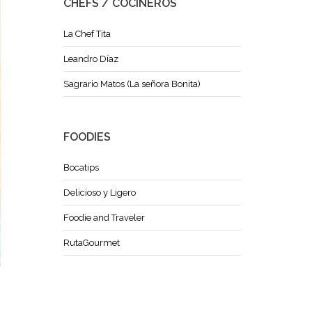
CHEFS / COCINEROS
La Chef Tita
Leandro Díaz
Sagrario Matos (La señora Bonita)
FOODIES
Bocatips
Delicioso y Ligero
Foodie and Traveler
RutaGourmet