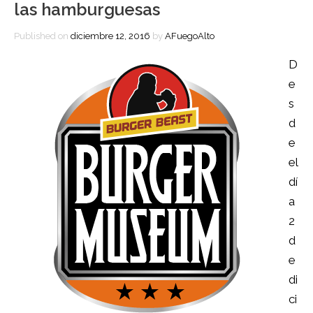
las hamburguesas
Published on
diciembre 12, 2016
by
AFuegoAlto
D
e
s
d
e
el
dí
a
2
d
e
di
ci