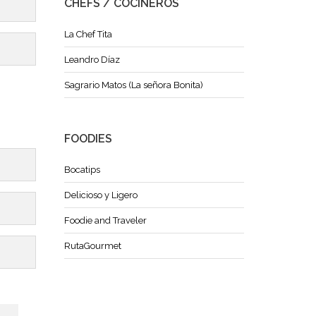
CHEFS / COCINEROS
La Chef Tita
Leandro Díaz
Sagrario Matos (La señora Bonita)
FOODIES
Bocatips
Delicioso y Ligero
Foodie and Traveler
RutaGourmet