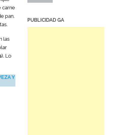
e carne
de pan.
PUBLICIDAD GA
tas.
n las
lar
s
). Lo
VEZA Y