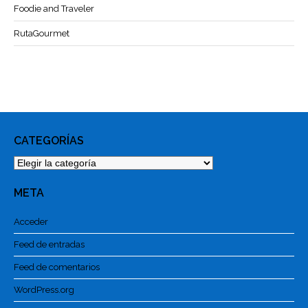
Foodie and Traveler
RutaGourmet
CATEGORÍAS
Categorías
META
Acceder
Feed de entradas
Feed de comentarios
WordPress.org