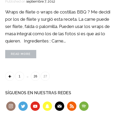
Published on
septiembre 7, 2012
Wraps de filete o wraps de costillas BBQ ? Me decidí
por los de filete y surgió esta receta. La carne puede
ser filete, falda o palomilla. Pueden usar los wraps de
masa integral como los de las fotos si es que asi lo
quieren. Ingredientes : Carne...
READ MORE
POSTS
…
1
26
27
NAVIGATION
SÍGUENOS EN NUESTRAS REDES