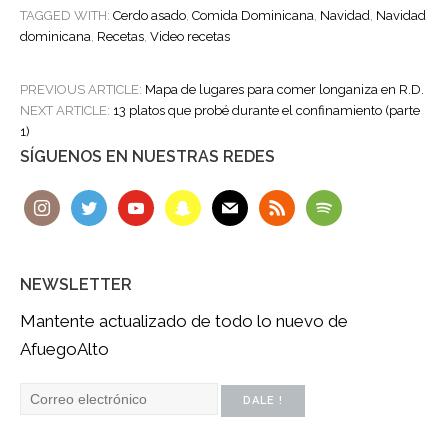
TAGGED WITH:
Cerdo asado
,
Comida Dominicana
,
Navidad
,
Navidad
dominicana
,
Recetas
,
Video recetas
POST
PREVIOUS ARTICLE:
Mapa de lugares para comer longaniza en R.D.
NAVIGATION
NEXT ARTICLE:
13 platos que probé durante el confinamiento (parte
1)
SÍGUENOS EN NUESTRAS REDES
NEWSLETTER
Mantente actualizado de todo lo nuevo de
AfuegoAlto