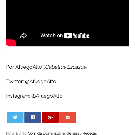
.
Por AfuegoAlto (
Cabellus Escasus)
Twitter:
@AfuegoAlto
Instagram:
@AfuegoAlto
0
POSTED IN:
Comida Dominicana
,
General
,
Recetas