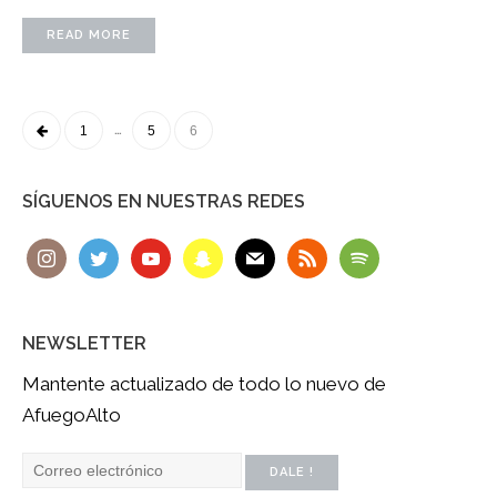
READ MORE
POSTS
…
1
5
6
NAVIGATION
SÍGUENOS EN NUESTRAS REDES
NEWSLETTER
Mantente actualizado de todo lo nuevo de
AfuegoAlto