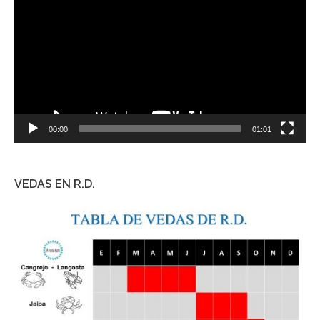
de
vídeo
00:00
01:01
VEDAS EN R.D.