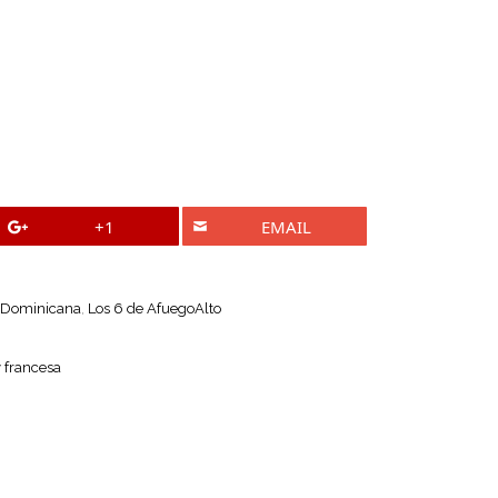
+1
EMAIL
 Dominicana
,
Los 6 de AfuegoAlto
 francesa