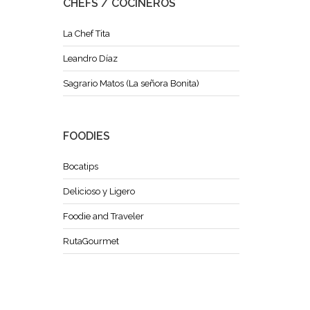
CHEFS / COCINEROS
La Chef Tita
Leandro Díaz
Sagrario Matos (La señora Bonita)
FOODIES
Bocatips
Delicioso y Ligero
Foodie and Traveler
RutaGourmet