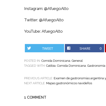
Instagram:
@AfuegoAlto
Twitter:
@AfuegoAlto
YouTube:
AfuegoAlto
TWEET
SHARE
0
POSTED IN:
Comida Dominicana
,
General
TAGGED WITH:
Catibia
,
Comida Dominicana
,
Gastronomía
POST
PREVIOUS ARTICLE:
Examen de gastronomías argentina y
NAVIGATION
NEXT ARTICLE:
Mapas gastronómicos navideños
1 COMMENT