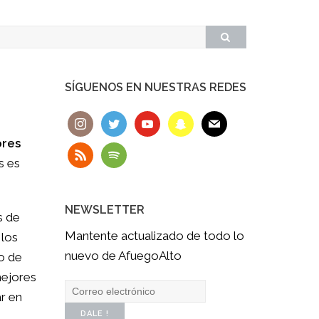
SÍGUENOS EN NUESTRAS REDES
ores
as es
NEWSLETTER
s de
Mantente actualizado de todo lo
 los
nuevo de AfuegoAlto
o de
mejores
r en