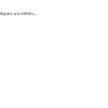
sparó a lo infinito…..