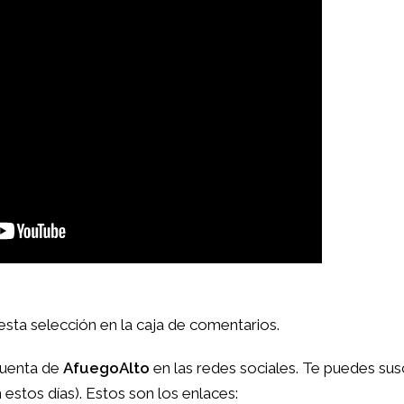
esta selección en la caja de comentarios.
 cuenta de
AfuegoAlto
en las redes sociales. Te puedes suscr
estos días). Estos son los enlaces: