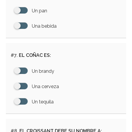
Un pan
Una bebida
#7.
EL COÑAC ES:
Un brandy
Una cerveza
Un tequila
#8.
EL CROISSANT DEBE SU NOMBRE A: